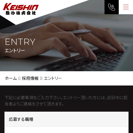
M
ENTRY
エントリー
ホーム
採用情報
エントリー
下記に必要事項をご入力下さい。エントリー頂いた方には、近日中に担
当者よりご連絡をさせて頂きます。
応募する職種